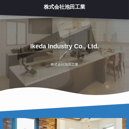
株式会社池田工業
.
d
t
L
,
.
I
k
e
d
a
I
n
d
u
s
t
r
y
C
o
株
式
会
社
池
田
工
業