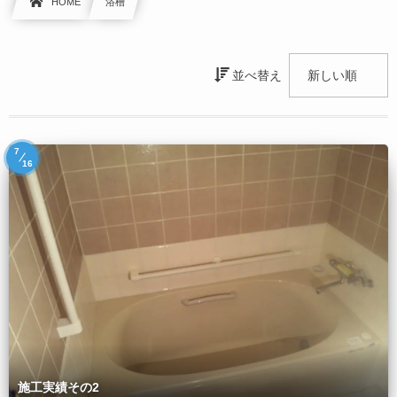
HOME
浴槽
並べ替え
7
16
施工実績その2