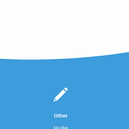
Other
Site Map