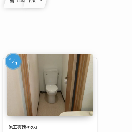
HOME
内装ドア
6
3
施工実績その3