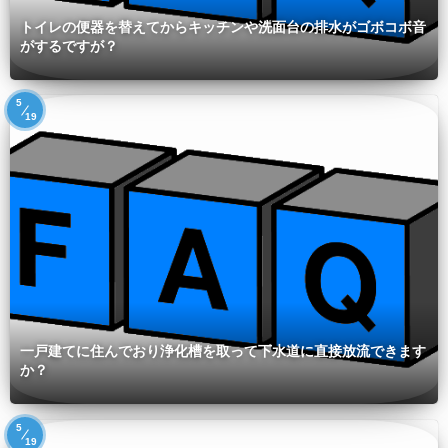
トイレの便器を替えてからキッチンや洗面台の排水がゴボコボ音
がするですが？
5
19
一戸建てに住んでおり浄化槽を取って下水道に直接放流できます
か？
5
19