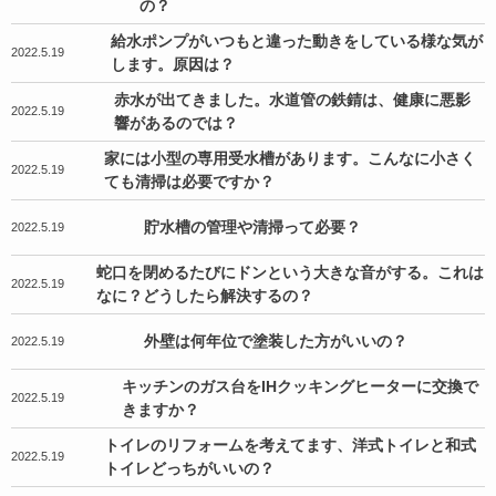
の？
給水ポンプがいつもと違った動きをしている様な気が
2022.5.19
します。原因は？
赤水が出てきました。水道管の鉄錆は、健康に悪影
2022.5.19
響があるのでは？
家には小型の専用受水槽があります。こんなに小さく
2022.5.19
ても清掃は必要ですか？
貯水槽の管理や清掃って必要？
2022.5.19
蛇口を閉めるたびにドンという大きな音がする。これは
2022.5.19
なに？どうしたら解決するの？
外壁は何年位で塗装した方がいいの？
2022.5.19
キッチンのガス台をIHクッキングヒーターに交換で
2022.5.19
きますか？
トイレのリフォームを考えてます、洋式トイレと和式
2022.5.19
トイレどっちがいいの？