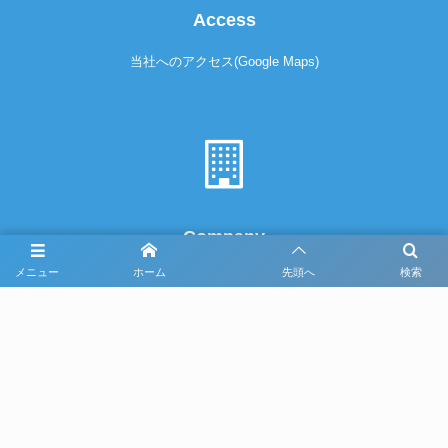
Access
当社へのアクセス(Google Maps)
Company
メニュー
ホーム
先頭へ
検索
給排水・衛生・換気・冷暖房・消火・設備施工
株式会社池田工業
〒547-0035 大阪市平野区西脇2-6-32
TEL 06-6705-0097 FAX 06-6705-0098