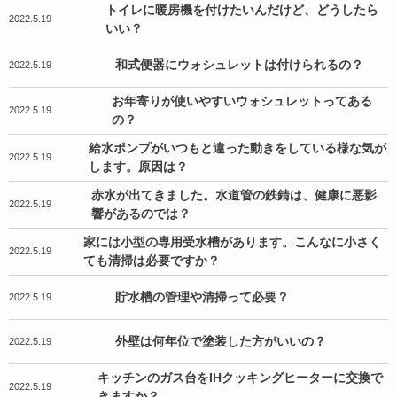
トイレに暖房機を付けたいんだけど、どうしたら
2022.5.19
いい？
和式便器にウォシュレットは付けられるの？
2022.5.19
お年寄りが使いやすいウォシュレットってある
2022.5.19
の？
給水ポンプがいつもと違った動きをしている様な気が
2022.5.19
します。原因は？
赤水が出てきました。水道管の鉄錆は、健康に悪影
2022.5.19
響があるのでは？
家には小型の専用受水槽があります。こんなに小さく
2022.5.19
ても清掃は必要ですか？
貯水槽の管理や清掃って必要？
2022.5.19
外壁は何年位で塗装した方がいいの？
2022.5.19
キッチンのガス台をIHクッキングヒーターに交換で
2022.5.19
きますか？