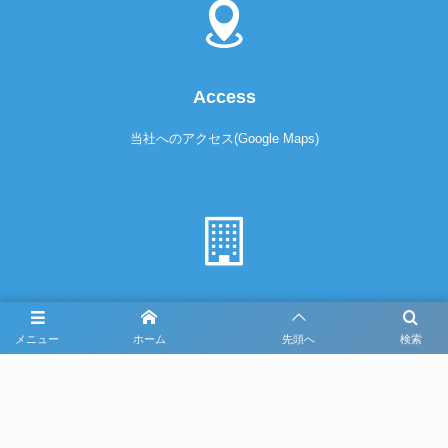
Access
当社へのアクセス(Google Maps)
Company
メニュー
ホーム
先頭へ
検索
給排水・衛生・換気・冷暖房・消火・設備施工
株式会社池田工業
〒547-0035 大阪市平野区西脇2-6-32
TEL 06-6705-0097 FAX 06-6705-0098